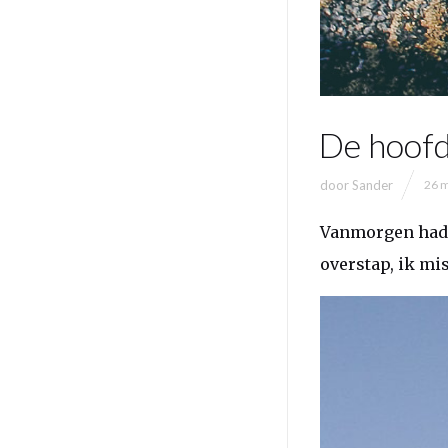
De hoofd
door
Sander
26 m
Vanmorgen had i
overstap, ik mi